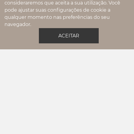
consideraremos que aceita a sua utilização. Você
pode ajustar suas configurações de cookie a
qualquer momento nas preferências do seu
navegador.
08.1967 - NECESSAIRE
ACEITAR
CHAMA NO WHATSAPP
Pintou uma dúvida? Gostaria de um
pedido exclusivo?
11993325792